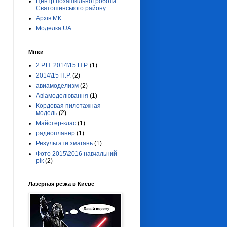
Центр позашкільної роботи
Святошинського району
Архів МК
Моделка UA
Мітки
2 Р.Н. 2014\15 Н.Р.
(1)
2014\15 Н.Р.
(2)
авиамоделизм
(2)
Авіамоделювання
(1)
Кордовая пилотажная
модель
(2)
Майстер-клас
(1)
радиопланер
(1)
Результати змагань
(1)
Фото 2015\2016 навчальний
рік
(2)
Лазерная резка в Киеве