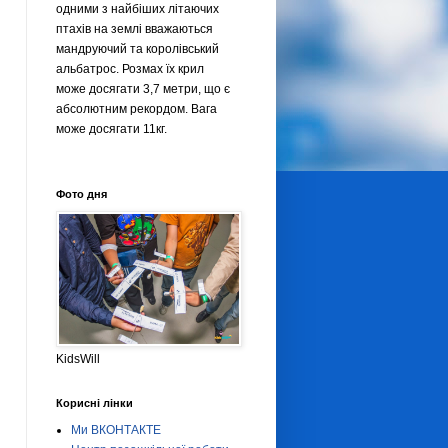
одними з найбіших літаючих
птахів на землі вважаються
мандруючий та королівський
альбатрос. Розмах їх крил
може досягати 3,7 метри, що є
абсолютним рекордом. Вага
може досягати 11кг.
Фото дня
KidsWill
Корисні лінки
Ми ВКОНТАКТЕ