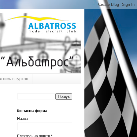
атись в гурток
Контактна форма
Назва
Електронна пошта
*