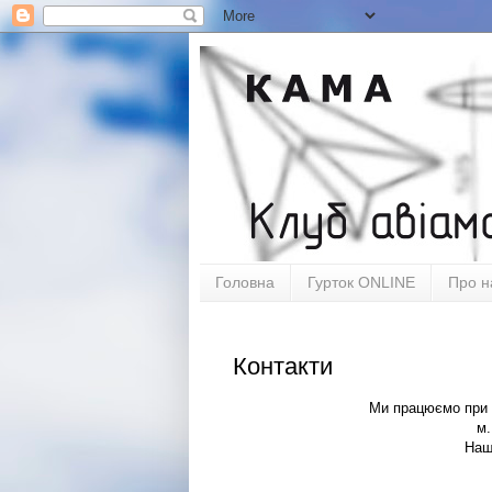
Головна
Гурток ONLINE
Про н
Контакти
Ми працюємо при 
м.
Наш