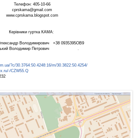
Телефон: 405-10-66
cprskama@gmail.com
www.cprskama.blogspot.com
Керівники гуртка КАМА:
лександр Володимирович +38 0935395ОВ9
інський Володимир Петрович .
com.ua/?c/30.3764:50.4248:16/m/30.3822:50.4254/
ex.ru/-/CZW55.Q
232